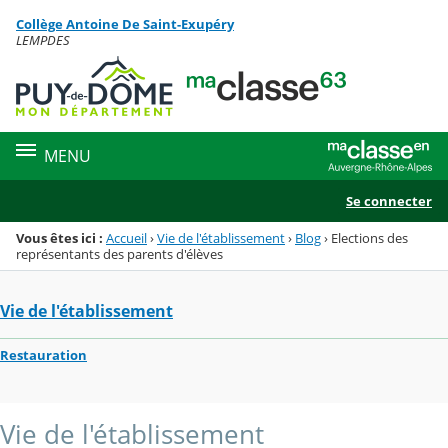
Panneau de gestion des cookies
Collège Antoine De Saint-Exupéry
Menu de la rubrique
Contenu
LEMPDES
MENU
Se connecter
Vous êtes ici :
Accueil
›
Vie de l'établissement
›
Blog
›
Elections des
représentants des parents d'élèves
Vie de l'établissement
Restauration
Vie de l'établissement