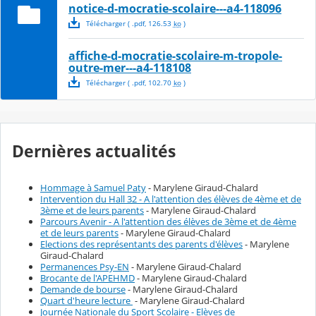
notice-d-mocratie-scolaire---a4-118096
Télécharger
( .
pdf
,
126.53
ko
)
affiche-d-mocratie-scolaire-m-tropole-
outre-mer---a4-118108
Télécharger
( .
pdf
,
102.70
ko
)
Dernières actualités
Hommage à Samuel Paty
- Marylene Giraud-Chalard
Intervention du Hall 32 - A l'attention des élèves de 4ème et de
3ème et de leurs parents
- Marylene Giraud-Chalard
Parcours Avenir - A l'attention des élèves de 3ème et de 4ème
et de leurs parents
- Marylene Giraud-Chalard
Elections des représentants des parents d'élèves
- Marylene
Giraud-Chalard
Permanences Psy-EN
- Marylene Giraud-Chalard
Brocante de l'APEHMD
- Marylene Giraud-Chalard
Demande de bourse
- Marylene Giraud-Chalard
Quart d'heure lecture
- Marylene Giraud-Chalard
Journée Nationale du Sport Scolaire - Elèves de