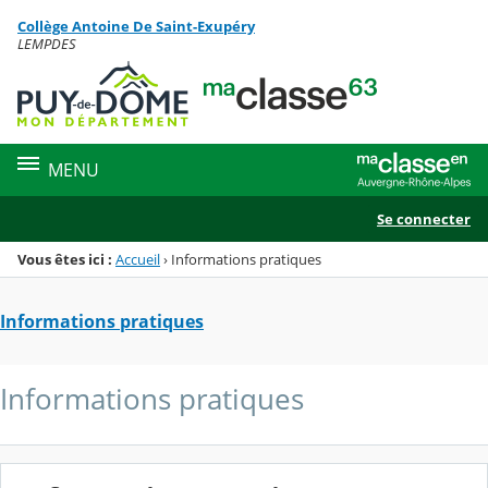
Panneau de gestion des cookies
Collège Antoine De Saint-Exupéry
Menu de la rubrique
Contenu
LEMPDES
MENU
Se connecter
Vous êtes ici :
Accueil
›
Informations pratiques
Informations pratiques
Informations pratiques