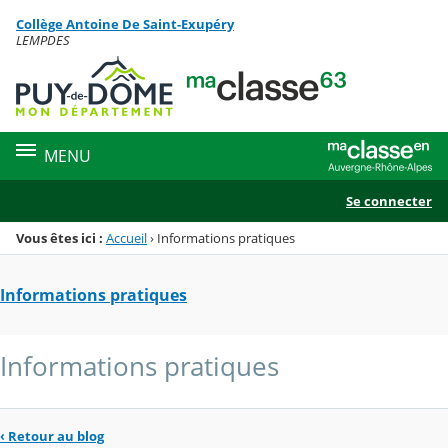
Panneau de gestion des cookies
Collège Antoine De Saint-Exupéry
Menu de la rubrique
Contenu
LEMPDES
MENU
Se connecter
Vous êtes ici :
Accueil
›
Informations pratiques
Informations pratiques
Informations pratiques
‹
Retour au blog