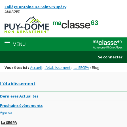
Panneau de gestion des cookies
Collège Antoine De Saint-Exupéry
Menu de la rubrique
Contenu
LEMPDES
MENU
Se connecter
Vous êtes ici :
Accueil
›
L'établissement
›
La SEGPA
›
Blog
L'établissement
Dernières Actualités
Prochains évènements
Agenda
La SEGPA