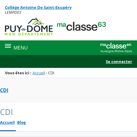
Panneau de gestion des cookies
Collège Antoine De Saint-Exupéry
Menu de la rubrique
Contenu
LEMPDES
MENU
Se connecter
Vous êtes ici :
Accueil
›
CDI
CDI
CDI
Accueil
Blog