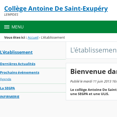
Panneau de gestion des cookies
Collège Antoine De Saint-Exupéry
Menu de la rubrique
Contenu
LEMPDES
MENU
Vous êtes ici :
Accueil
›
L'établissement
L'établissemen
L'établissement
Dernières Actualités
Bienvenue da
Prochains évènements
Agenda
Publié le mardi 11 juin 2013 16:0
La SEGPA
Le collège Antoine De Saint
une SEGPA et une ULIS.
INFIRMERIE