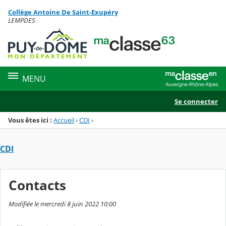
Panneau de gestion des cookies
Collège Antoine De Saint-Exupéry
Menu de la rubrique
Contenu
LEMPDES
MENU
Se connecter
Vous êtes ici :
Accueil
›
CDI
›
CDI
Contacts
Modifiée le mercredi 8 juin 2022 10:00