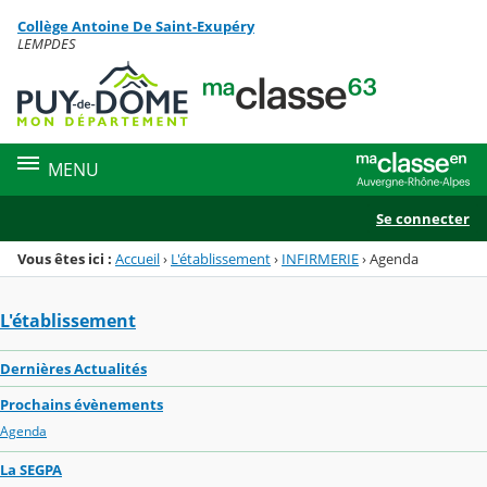
Panneau de gestion des cookies
Collège Antoine De Saint-Exupéry
Menu de la rubrique
Contenu
LEMPDES
MENU
Se connecter
Vous êtes ici :
Accueil
›
L'établissement
›
INFIRMERIE
›
Agenda
L'établissement
Dernières Actualités
Prochains évènements
Agenda
La SEGPA