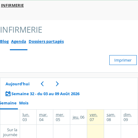
INFIRMERIE
INFIRMERIE
Blog
Agenda
Dossiers partagés
Imprimer
Aujourd’hui
Semaine 32 - du 03 au 09 Août 2026
Semaine
Mois
lun.
mar.
mer.
ven.
sam.
dim.
jeu.
06
03
04
05
07
08
09
Sur la
journée