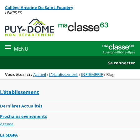
Panneau de gestion des cookies
Collège Antoine De Saint-Exupéry
Menu de la rubrique
Contenu
LEMPDES
MENU
Se connecter
Vous êtes ici :
Accueil
›
L'établissement
›
INFIRMERIE
›
Blog
L'établissement
Dernières Actualités
Prochains évènements
Agenda
La SEGPA