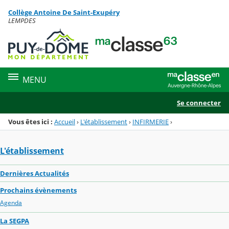
Panneau de gestion des cookies
Collège Antoine De Saint-Exupéry
Menu de la rubrique
Contenu
LEMPDES
MENU
Se connecter
Vous êtes ici :
Accueil
›
L'établissement
›
INFIRMERIE
›
L'établissement
Dernières Actualités
Prochains évènements
Agenda
La SEGPA