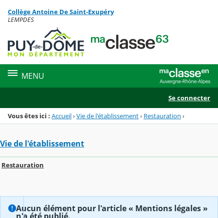
Panneau de gestion des cookies
Collège Antoine De Saint-Exupéry
Menu de la rubrique
Contenu
LEMPDES
MENU
Se connecter
Vous êtes ici :
Accueil
›
Vie de l'établissement
›
Restauration
›
Vie de l'établissement
Restauration
Aucun élément pour l'article « Mentions légales »
n'a été publié.