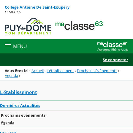
Panneau de gestion des cookies
Collège Antoine De Saint-Exupéry
Menu de la rubrique
Contenu
LEMPDES
MENU
Se connecter
Vous êtes ici :
Accueil
›
L'établissement
›
Prochains évènements
›
Agenda
›
L'établissement
Dernières Actualités
Prochains évènements
Agenda
La SEGPA