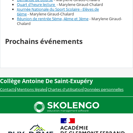
Quart d'heure lecture
- Marylene Giraud-Chalard
Journée Nationale du Sport Scolaire - Elèves de
6ème
- Marylene Giraud-Chalard
Réunion de rentrée 5ème, 4ème et 3ème
- Marylene Giraud-
Chalard
Prochains événements
Collège Antoine De Saint-Exupéry
Contacts
Mentions légales
Chartes d'utilisation
Données personnelles