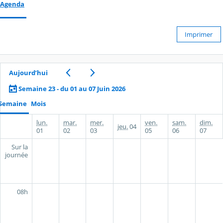
Agenda
Imprimer
Aujourd’hui
Semaine 23 - du 01 au 07 Juin 2026
Semaine
Mois
lun.
mar.
mer.
ven.
sam.
dim.
jeu.
04
01
02
03
05
06
07
Sur la
journée
08h