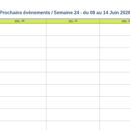
Prochains évènements / Semaine 24 - du 08 au 14 Juin 202
mer.
10
jeu.
11
ven.
1