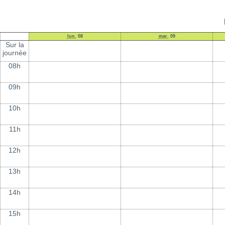
lun.
08
mar.
09
Sur la
journée
08h
09h
10h
11h
12h
13h
14h
15h