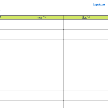
Imprimer
6
2
sam.
13
dim.
14