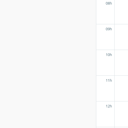
08h
09h
10h
11h
12h