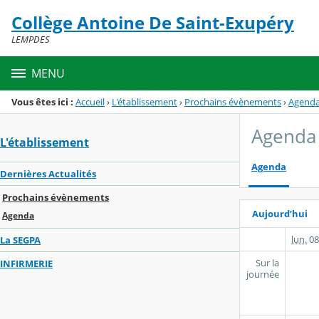
Panneau de gestion des cookies
Collège Antoine De Saint-Exupéry
Menu de la rubrique
Contenu
LEMPDES
MENU
Vous êtes ici :
Accueil
›
L'établissement
›
Prochains évènements
›
Agend
Agenda
L'établissement
Agenda
Dernières Actualités
Prochains évènements
Aujourd’hui
Agenda
lun.
08
La SEGPA
Sur la
INFIRMERIE
journée